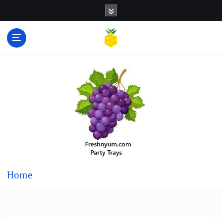
S
k
i
p
t
LA 工作張貼, 居家辦公, 現金工作, LAX 機場接送
o
c
o
n
t
e
n
t
Home