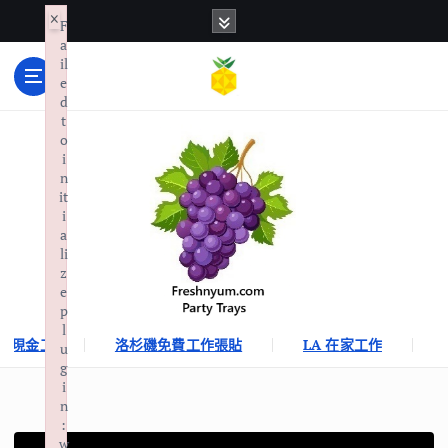
S
×
F
k
a
i
il
p
e
d
t
LA 工作張貼, 居家辦公, 現金工作, LAX 機場接送
t
o
o
c
i
o
n
n
it
i
t
a
e
li
n
z
t
e
p
l
A 現金工
洛杉磯免費工作張貼
LA 在家工作
u
g
i
n
:
w