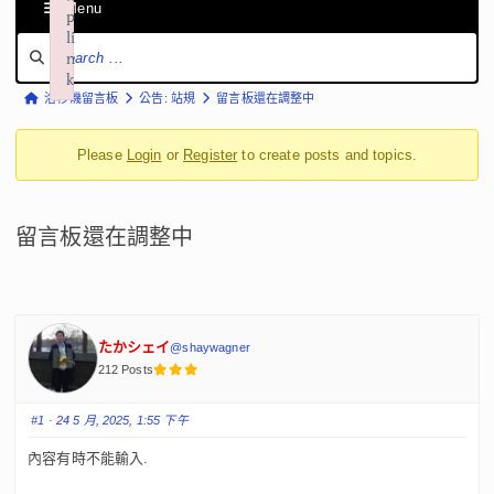
Menu
p
li
F
n
o
k
r
F
洛杉磯留言板
公告: 站規
留言板還在調整中
Failed to initialize plugin: wplink
u
o
m
Please
Login
or
Register
to create posts and topics.
r
N
a
u
v
m
i
留言板還在調整中
b
g
r
a
t
e
i
a
o
たかシェイ
@shaywagner
d
n
212 Posts
c
r
#1
· 24 5 月, 2025, 1:55 下午
u
內容有時不能輸入.
m