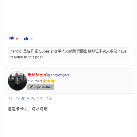
b
s
-
Y
o
C
C
0
3
u
l
l
i
i
c
c
a
heroto, 黑貓作家 Super and 華人xx網管房間出租那位多次來敝站 have
k
k
f
f
r
reacted to this post.
o
o
r
r
t
t
e
h
h
u
u
h
たかシェイ
m
m
@shaywagner
b
b
e
212 Posts
s
s
d
u
Topic Author
o
p
r
w
.
n
e
#2
· 8 6 月, 2025, 11:13 下午
.
:
還是卡卡ㄉ. 時好時壞.