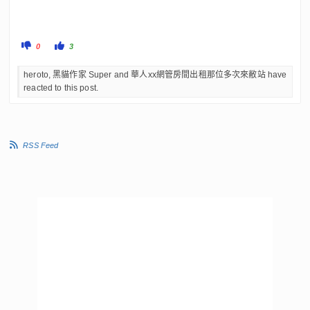
C
C
0
3
l
l
i
i
c
c
heroto, 黑貓作家 Super and 華人xx網管房間出租那位多次來敝站 have
k
k
f
f
reacted to this post.
o
o
r
r
t
t
h
h
u
u
m
m
b
b
s
s
RSS Feed
d
u
o
p
w
.
n
.